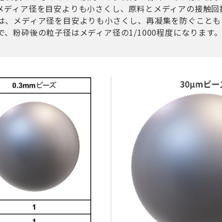
メディア径を目安よりも小さくし、原料とメディアの接触回
は、メディア径を目安よりも小さくし、再凝集を防ぐことも
、粉砕後の粒子径はメディア径の1/1000程度になります