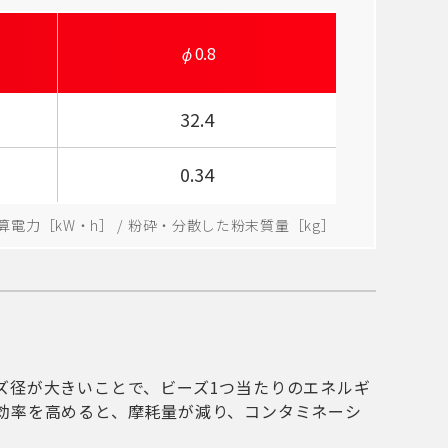
0.8
32.4
0.34
電力［kW・h］ / 粉砕・分散した粉末質量［kg］
ズ径が大きいことで、ビーズ1つ当たりのエネルギ
効率を高めると、摩耗量が減り、コンタミネーシ