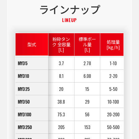
ラインナップ
LINEUP
粉砕タン
標準ボー
モ
処理量
型式
ク 全容量
ル量
[kg/h]
[L]
[L]
[
MYD5
3.7
2.78
1-10
5
MYD10
8.1
6.08
2-20
MYD25
20
15
5-50
MYD50
38.8
29
10-100
MYD100
75.3
56
20-200
MYD250
205
153
50-500