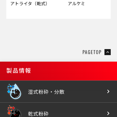
アトライタ（乾式）
アルケミ
フ
PAGETOP
製品情報
湿式粉砕
・
分散
乾式粉砕