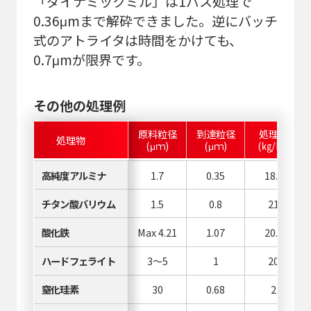
「ダイナミックミル」は1パス処理で
0.36μmまで解砕できました。逆にバッチ
式のアトライタは時間をかけても、
0.7μmが限界です。
その他の処理例
原料粒径
到達粒径
処理量
処理物
(μｍ)
(μｍ)
(㎏/hr)
高純度アルミナ
1.7
0.35
18.5
チタン酸バリウム
1.5
0.8
21
酸化鉄
Max 4.21
1.07
20.5
ハードフェライト
3～5
1
20
窒化珪素
30
0.68
2