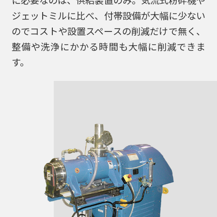
に必要なのは、供給装置のみ。気流式粉砕機や
カタログダウンロード
ジェットミルに比べ、付帯設備が大幅に少ない
アクセス
のでコストや設置スペースの削減だけで無く、
整備や洗浄にかかる時間も大幅に削減できま
お問い合わせ
す。
サイトマップ
プライバシーポリシー
会社概要