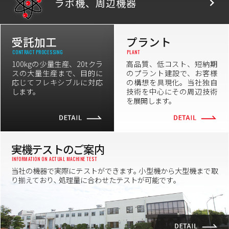
ラボ機、
周辺機器
受託加工
プラント
CONTRACT PROCESSING
PLANT
100kgの少量生産、20tクラ
高品質、低コスト、短納期
スの大量生産まで、目的に
のプラント建設で、お客様
応じてフレキシブルに対応
の構想を具現化。当社独自
します。
技術を中心にその周辺技術
を展開します。
実機テストのご案内
INFORMATION ON ACTUAL MACHINE TEST
当社の機器で実際にテストができます｡ 小型機から大型機まで取
り揃えており､ 処理量に合わせたテストが可能です｡