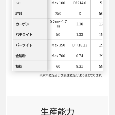
SiC
Max 100
D
14.0
5
90
珪砂
250
3
50
0.2㎜～1.7
カーボン
3.38
12
㎜
バデライト
50
1.33
15
パーライト
Max 350
D
18.13
15
90
金属粉
Max 700
0.74
29
胡粉
60
8.31
58
※原料粒径および到達粒径はd50値となります。
生産能力