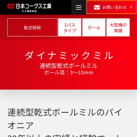
お問い合わせ
1パス
大型機の
乾式粉砕
ボール
タイプ
実績
HOME
ダイナミックミル
製品情報
連続型乾式ボールミル
ボール径：3～10mm
湿式粉砕
・
乾式粉砕
分散
混合
混練
連続型乾式ボールミルのパイ
表面処理・
オニア
乾燥
･
造粒
複合化