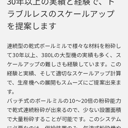
30年以上の実績と経験で、ト
ラボ機、
冷却
ラブルレスのスケールアップ
周辺機器
を提案します
粉粒体プラント
連続型の乾式ボールミルで様々な材料を粉砕し
処理実績
て30年以上、380Lの大型機の実績も多く、ス
技術情報
ケールアップの難しさも経験しています。この
経験と実績、そして適切なスケールアップ計算
受託加工
で、生産機への展開もスムーズにご提案出来ま
メンテナンス
す。
バッチ式のボールミルの10～20倍の粉砕能力
実機テストのご案内
で乾式連続粉砕が出来るので、少ない設置面積
新着情報
で大量粉砕することが可能です。このシステム