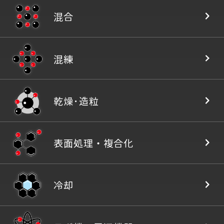
混合
混練
乾燥
･
造粒
表面処理・
複合化
冷却