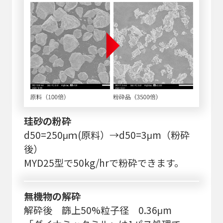
珪砂の粉砕
d50=250μｍ(原料）→d50=3μm（粉砕
後）
MYD25型で50kg/hrで粉砕できます。
無機物の解砕
解砕後 篩上50%粒子径 0.36μm