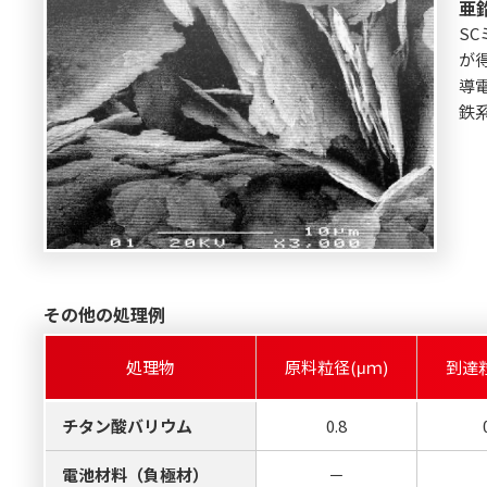
亜
S
が
導
鉄
その他の処理例
処理物
原料粒径(μｍ)
到達粒
チタン酸バリウム
0.8
電池材料（負極材）
－