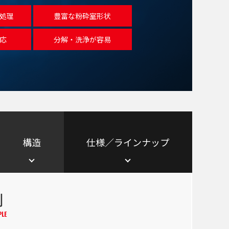
処理
豊富な粉砕室形状
応
分解・洗浄が容易
構造
仕様／ラインナップ
例
PLE