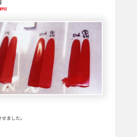
例
MPLE
させました。