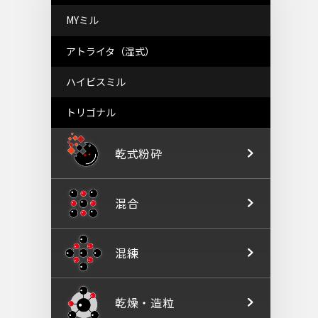
MYミル
アトライタ（湿式）
ハイビスミル
トリゴナル
乾式粉砕
混合
混練
乾燥
・
造粒