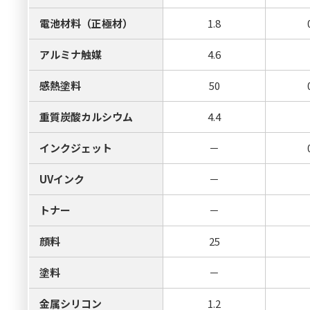
電池材料（正極材）
1.8
アルミナ触媒
4.6
感熱塗料
50
重質炭酸カルシウム
4.4
インクジェット
－
UVインク
－
トナー
－
顔料
25
塗料
－
金属シリコン
1.2