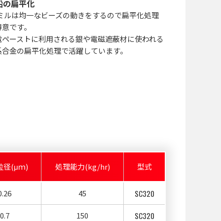
鉛の扁平化
Cミルは均一なビーズの動きをするので扁平化処理
得意です。
電ペーストに利用される銀や電磁遮蔽材に使われる
系合金の扁平化処理で活躍しています。
径(μｍ)
処理能力(kg/hr)
型式
0.26
45
SC320
0.7
150
SC320