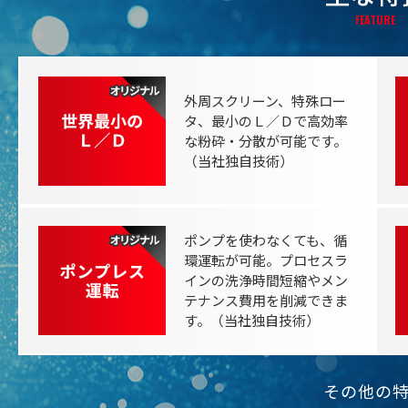
FEATURE
外周スクリーン、特殊ロー
タ、最小のＬ／Ｄで高効率
な粉砕・分散が可能です。
（当社独自技術）
ポンプを使わなくても、循
環運転が可能。プロセスラ
インの洗浄時間短縮やメン
テナンス費用を削減できま
す。
（当社独自技術）
その他の