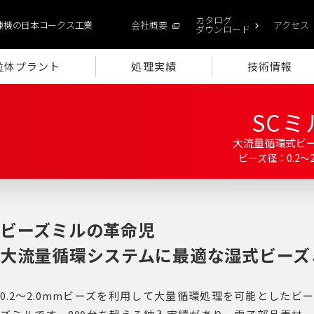
カタログ
練機の日本コークス工業
会社概要
アクセス
ダウンロード
粒体プラント
処理実績
技術情報
SCミ
大流量循環式ビ
ビーズ径：0.2～2
ビーズミルの革命児
大流量循環システムに最適な湿式ビーズ
0.2～2.0mmビーズを利用して大量循環処理を可能としたビー