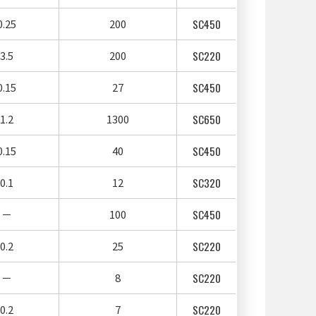
0.25
200
SC450
3.5
200
SC220
0.15
27
SC450
1.2
1300
SC650
0.15
40
SC450
0.1
12
SC320
－
100
SC450
0.2
25
SC220
－
8
SC220
0.2
7
SC220