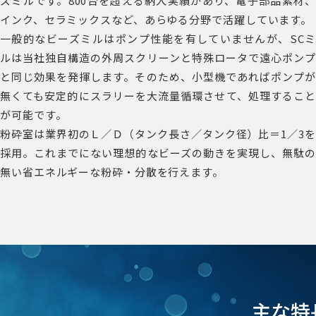
ズミルです。800台を超える納入実績があり、電子部品素材、
インク、セラミックスなど、あらゆる分野で活躍しています。
一般的なビーズミルはポンプ性能を有していませんが、SCミ
ルは当社独自構造の外周スクリーンと特殊ロータで遠心ポンプ
と同じ効果を発揮します。そのため、小型機であればポンプが
無くても安定的にスラリーを大流量循環させて、処理すること
が可能です。
粉砕室は業界初のＬ／Ｄ（タンク長さ／タンク径）比＝1／3を
採用。これまでにない理想的なビーズの動きを実現し、無駄の
無い省エネルギーな粉砕・分散を行えます。
主な特