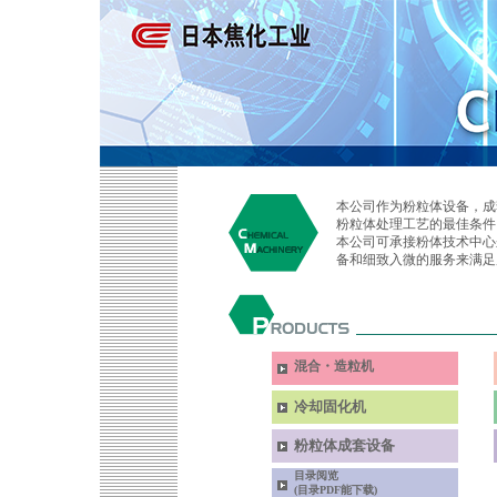
本公司作为粉粒体设备，成
粉粒体处理工艺的最佳条件
本公司可承接粉体技术中心
备和细致入微的服务来满足
混合・造粒机
冷却固化机
粉粒体成套设备
目录阅览
(目录PDF能下载)