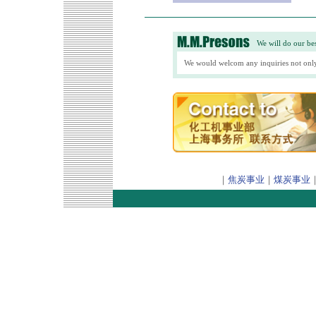
We will do our bes
We would welcom any inquiries not only
｜
焦炭事业
｜
煤炭事业