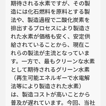
期待される水素ですが、その製
ラボ機、
冷却
周辺機器
造には化石燃料を原料とする製
法や、製造過程で二酸化炭素を
排出するプロセスにより製造さ
粉粒体プラント
れた水素が価格も安く、安定供
処理実績
給されていることから、現在こ
技術情報
れらの製法が主流となっていま
す。一方で、最もクリーンな水素
受託加工
として期待されるグリーン水素
メンテナンス
（再生可能エネルギーで水電解
法等により製造された水素）
実機テストのご案内
は、製造コストが高いことから
新着情報
普及が遅れています。今回、当社