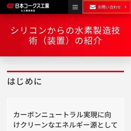
お問い合わせ
シリコンからの水素製造技
HOME
術（装置）の紹介
製品情報
湿式粉砕
・
乾式粉砕
分散
はじめに
混合
混練
カーボンニュートラル実現に向
表面処理・
乾燥
･
造粒
複合化
けクリーンなエネルギー源として