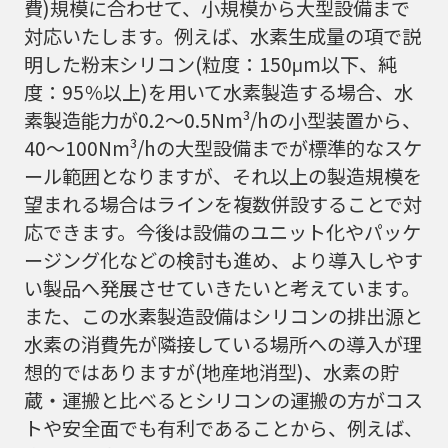
費)規模に合わせて、小規模から大型設備まで
対応いたします。例えば、水素生成量の項で説
明した粉末シリコン(粒度：150μm以下、純
度：95％以上)を用いて水素製造する場合、水
素製造能力が0.2～0.5Nm³/hの小型装置から、
40～100Nm³/hの大型設備までが標準的なスケ
ール範囲となりますが、それ以上の製造規模を
望まれる場合はラインを複数併設することで対
応できます。今後は設備のユニット化やパッケ
ージング化などの検討も進め、より導入しやす
い製品へ発展させていきたいと考えています。
また、この水素製造設備はシリコンの排出源と
水素の消費先が隣接している場所への導入が理
想的ではありますが(地産地消型)、水素の貯
蔵・運搬と比べるとシリコンの運搬の方がコス
トや安全面でも有利であることから、例えば、