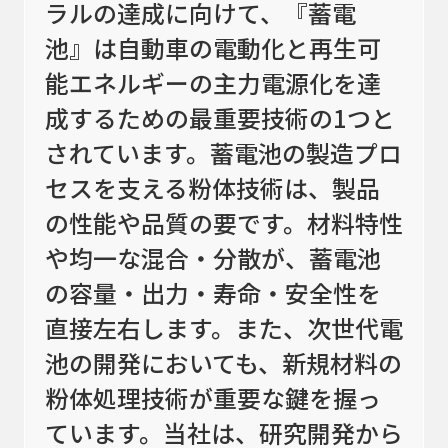
ラルの達成に向けて、『蓄電
ラボ機、
冷却
周辺機器
池』は自動車の電動化と再生可
能エネルギーの主力電源化を達
成するための最重要技術の1つと
粉粒体プラント
されています。蓄電池の製造プロ
処理実績
セスを支える粉体技術は、製品
技術情報
の性能や品質の要です。材料特性
や均一な混合・分散が、蓄電池
受託加工
の容量・出力・寿命・安全性を
メンテナンス
直接左右します。また、次世代電
池の開発においても、新規材料の
実機テストのご案内
粉体処理技術が重要な鍵を握っ
新着情報
ています。当社は、研究開発から