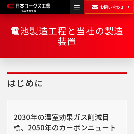
お問い合わせ
電池製造工程と当社の製造
HOME
装置
製品情報
湿式粉砕
・
乾式粉砕
分散
はじめに
混合
混練
2030年の温室効果ガス削減目
表面処理・
乾燥
･
造粒
複合化
標、2050年のカーボンニュート