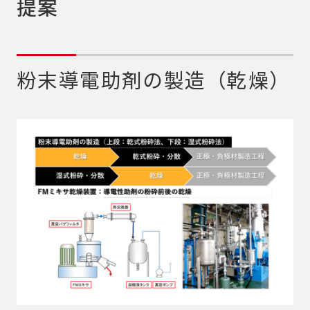
提案
粉末導電助剤の製造（乾燥）