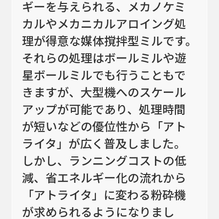
ギーを与えられる、メカノケミ
ラボ機、
冷却
周辺機器
カルやメカニカルアロイング処
理が得意な媒体撹拌型ミルです。
それらの処理はボールミルや遊
粉粒体プラント
星ボールミルでも行うこともで
処理実績
きますが、大型機へのスケール
技術情報
アップが可能であり、処理時間
が短いなどの優位性から「アト
受託加工
ライタ」が広く普及しました。
メンテナンス
しかし、ランニングコストの低
減、省エネルギー化の流れから
実機テストのご案内
「アトライタ」に変わる粉砕機
新着情報
が求められるようになりまし