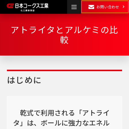
お問い合わせ
アトライタとアルケミの比
HOME
較
製品情報
湿式粉砕
・
乾式粉砕
分散
はじめに
混合
混練
乾式で利用される「アトライ
表面処理・
乾燥
･
造粒
複合化
タ」は、ボールに強力なエネル