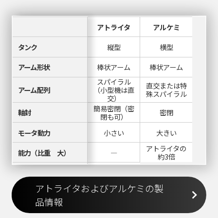
アトライタ
アルケミ
タンク
縦型
横型
アーム形状
棒状アーム
棒状アーム
スパイラル
直交または特
アーム配列
（小型機は直
殊スパイラル
交）
簡易密閉（密
軸封
密閉
閉も可）
モータ動力
小さい
大きい
アトライタの
能力（比重 大）
―
約3倍
能力（比重 小）
ほぼ同等
アトライタおよびアルケミの製
ボール比より
スケールアップ
ボール比
若干低下
品情報
価格
＜