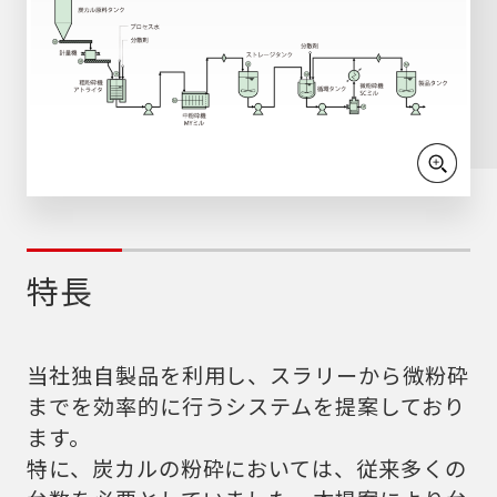
ラボ機、
冷却
周辺機器
粉粒体プラント
処理実績
技術情報
特長
受託加工
メンテナンス
当社独自製品を利用し、スラリーから微粉砕
実機テストのご案内
までを効率的に行うシステムを提案しており
ます。
新着情報
特に、炭カルの粉砕においては、従来多くの