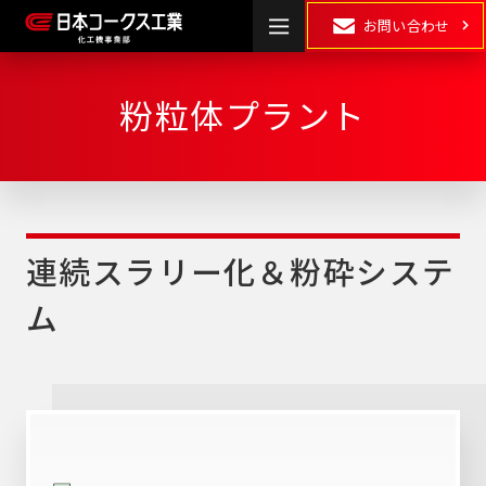
お問い合わせ
粉粒体プラント
HOME
製品情報
連続スラリー化＆粉砕システ
湿式粉砕
・
乾式粉砕
分散
ム
混合
混練
表面処理・
乾燥
･
造粒
複合化