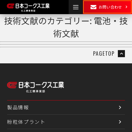
お問い合わせ
技術文献のカテゴリー:
電池・技
術文献
HOME
製品情報
PAGETOP
湿式粉砕
・
乾式粉砕
分散
混合
混練
製品情報
表面処理・
乾燥
･
造粒
粉粒体プラント
複合化