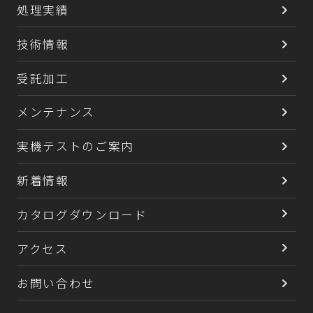
処理実績
ラボ機、
冷却
周辺機器
技術情報
受託加工
粉粒体プラント
メンテナンス
処理実績
実機テストのご案内
技術情報
新着情報
受託加工
カタログダウンロード
メンテナンス
アクセス
実機テストのご案内
お問い合わせ
新着情報