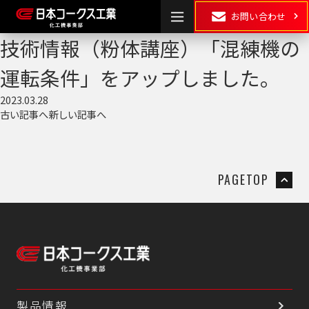
お問い合わせ
技術情報（粉体講座）「混練機の
運転条件」をアップしました。
HOME
2023.03.28
古い記事へ
新しい記事へ
製品情報
湿式粉砕
・
乾式粉砕
PAGETOP
分散
混合
混練
表面処理・
乾燥
･
造粒
複合化
製品情報