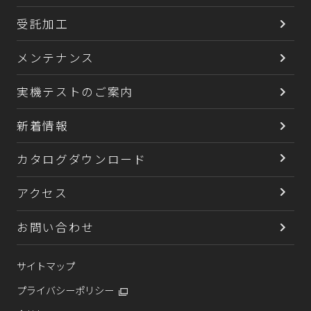
ラボ機、
冷却
受託加工
周辺機器
メンテナンス
粉粒体プラント
実機テストのご案内
処理実績
新着情報
技術情報
カタログダウンロード
受託加工
アクセス
メンテナンス
お問い合わせ
実機テストのご案内
サイトマップ
新着情報
プライバシーポリシー