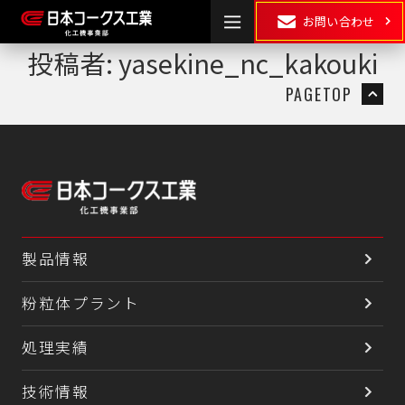
お問い合わせ
投稿者:
yasekine_nc_kakouki
PAGETOP
HOME
製品情報
湿式粉砕
・
乾式粉砕
分散
製品情報
混合
混練
粉粒体プラント
処理実績
表面処理・
乾燥
･
造粒
複合化
技術情報